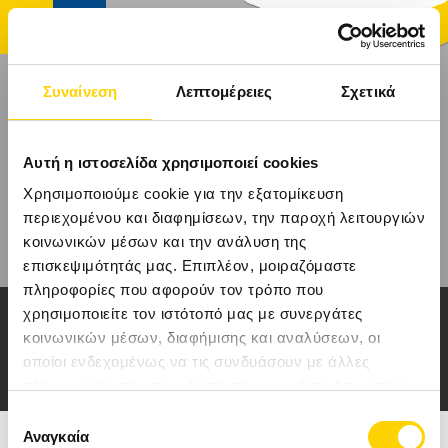
Συναίνεση
Λεπτομέρειες
Σχετικά
ΑΡΧΙΚΉ
Αυτή η ιστοσελίδα χρησιμοποιεί cookies
ΤΑΞΊΔΙΑ
Χρησιμοποιούμε cookie για την εξατομίκευση
περιεχομένου και διαφημίσεων, την παροχή λειτουργιών
κοινωνικών μέσων και την ανάλυση της
ΑΚΤΟΠΛΟΪΚΆ ΕΙΣΙΤΉΡΙΑ
επισκεψιμότητάς μας. Επιπλέον, μοιραζόμαστε
πληροφορίες που αφορούν τον τρόπο που
ΚΡΟΥΑΖΙΕΡΕΣ
ΤΑΞΙΔΙΑ & ΕΚΔΡΟΜΕΣ
χρησιμοποιείτε τον ιστότοπό μας με συνεργάτες
κοινωνικών μέσων, διαφήμισης και αναλύσεων, οι
ΞΕΝΟΔΟΧΕΊΑ
ΣΤΟ ΕΞΩΤΕΡΙΚΟ
οποίοι ενδεχομένως να τις συνδυάσουν με άλλες
πληροφορίες που τους έχετε παραχωρήσει ή τις οποίες
ΠΡΟΟΡΙΣΜΟΊ
έχουν συλλέξει σε σχέση με την από μέρους σας χρήση
Επιλογή
των υπηρεσιών τους.
Αναγκαία
συγκατάθεσης