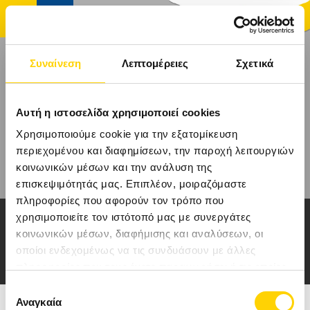
Συναίνεση
Λεπτομέρειες
Σχετικά
ΑΡΧΙΚΉ
Αυτή η ιστοσελίδα χρησιμοποιεί cookies
ΤΑΞΊΔΙΑ
Χρησιμοποιούμε cookie για την εξατομίκευση
περιεχομένου και διαφημίσεων, την παροχή λειτουργιών
κοινωνικών μέσων και την ανάλυση της
ΑΚΤΟΠΛΟΪΚΆ ΕΙΣΙΤΉΡΙΑ
επισκεψιμότητάς μας. Επιπλέον, μοιραζόμαστε
πληροφορίες που αφορούν τον τρόπο που
ΚΡΟΥΑΖΙΕΡΕΣ
ΤΑΞΙΔΙΑ & ΕΚΔΡΟΜΕΣ
χρησιμοποιείτε τον ιστότοπό μας με συνεργάτες
κοινωνικών μέσων, διαφήμισης και αναλύσεων, οι
ΞΕΝΟΔΟΧΕΊΑ
ΣΤΟ ΕΞΩΤΕΡΙΚΟ
οποίοι ενδεχομένως να τις συνδυάσουν με άλλες
πληροφορίες που τους έχετε παραχωρήσει ή τις οποίες
ΠΡΟΟΡΙΣΜΟΊ
έχουν συλλέξει σε σχέση με την από μέρους σας χρήση
Επιλογή
των υπηρεσιών τους.
Αναγκαία
συγκατάθεσης