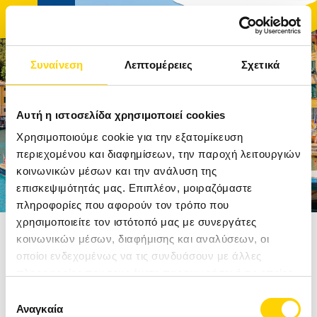
Συναίνεση
Λεπτομέρειες
Σχετικά
ΑΡΧΙΚΉ
Αυτή η ιστοσελίδα χρησιμοποιεί cookies
ΤΑΞΊΔΙΑ
Χρησιμοποιούμε cookie για την εξατομίκευση
περιεχομένου και διαφημίσεων, την παροχή λειτουργιών
κοινωνικών μέσων και την ανάλυση της
ΑΚΤΟΠΛΟΪΚΆ ΕΙΣΙΤΉΡΙΑ
επισκεψιμότητάς μας. Επιπλέον, μοιραζόμαστε
πληροφορίες που αφορούν τον τρόπο που
ΚΡΟΥΑΖΙΕΡΕΣ
χρησιμοποιείτε τον ιστότοπό μας με συνεργάτες
Αρχική
Ταξίδια
Δυτική Ευρώπη
Ιταλία
κοινωνικών μέσων, διαφήμισης και αναλύσεων, οι
ΞΕΝΟΔΟΧΕΊΑ
οποίοι ενδεχομένως να τις συνδυάσουν με άλλες
ΙΤΑΛΙΚΗ ΡΙΒΙΕΡΑ
πληροφορίες που τους έχετε παραχωρήσει ή τις οποίες
ΠΡΟΟΡΙΣΜΟΊ
έχουν συλλέξει σε σχέση με την από μέρους σας χρήση
ΑΠΟ 1500€
Επιλογή
των υπηρεσιών τους.
Αναγκαία
συγκατάθεσης