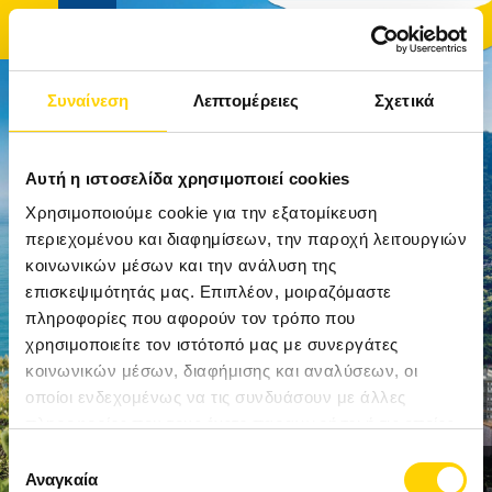
Συναίνεση
Λεπτομέρειες
Σχετικά
ΑΡΧΙΚΉ
Αυτή η ιστοσελίδα χρησιμοποιεί cookies
ΤΑΞΊΔΙΑ
Χρησιμοποιούμε cookie για την εξατομίκευση
περιεχομένου και διαφημίσεων, την παροχή λειτουργιών
κοινωνικών μέσων και την ανάλυση της
ΑΚΤΟΠΛΟΪΚΆ ΕΙΣΙΤΉΡΙΑ
επισκεψιμότητάς μας. Επιπλέον, μοιραζόμαστε
πληροφορίες που αφορούν τον τρόπο που
ΚΡΟΥΑΖΙΕΡΕΣ
χρησιμοποιείτε τον ιστότοπό μας με συνεργάτες
κοινωνικών μέσων, διαφήμισης και αναλύσεων, οι
ΞΕΝΟΔΟΧΕΊΑ
οποίοι ενδεχομένως να τις συνδυάσουν με άλλες
πληροφορίες που τους έχετε παραχωρήσει ή τις οποίες
ΠΡΟΟΡΙΣΜΟΊ
έχουν συλλέξει σε σχέση με την από μέρους σας χρήση
Επιλογή
των υπηρεσιών τους.
Αναγκαία
συγκατάθεσης