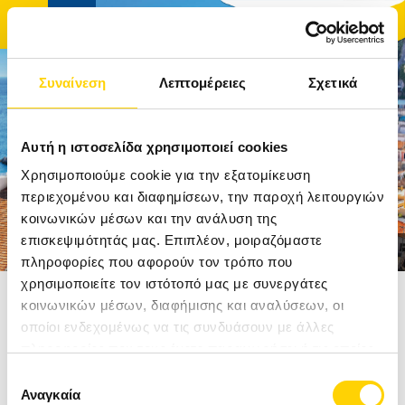
Συναίνεση
Λεπτομέρειες
Σχετικά
ΑΡΧΙΚΉ
Αυτή η ιστοσελίδα χρησιμοποιεί cookies
ΤΑΞΊΔΙΑ
Χρησιμοποιούμε cookie για την εξατομίκευση
περιεχομένου και διαφημίσεων, την παροχή λειτουργιών
κοινωνικών μέσων και την ανάλυση της
ΑΚΤΟΠΛΟΪΚΆ ΕΙΣΙΤΉΡΙΑ
επισκεψιμότητάς μας. Επιπλέον, μοιραζόμαστε
πληροφορίες που αφορούν τον τρόπο που
ΚΡΟΥΑΖΙΕΡΕΣ
χρησιμοποιείτε τον ιστότοπό μας με συνεργάτες
Αρχική
Ταξίδια
Δυτική Ευρώπη
Ιταλία
κοινωνικών μέσων, διαφήμισης και αναλύσεων, οι
ΞΕΝΟΔΟΧΕΊΑ
οποίοι ενδεχομένως να τις συνδυάσουν με άλλες
ΝΑΠΟΛΗ
πληροφορίες που τους έχετε παραχωρήσει ή τις οποίες
ΠΡΟΟΡΙΣΜΟΊ
έχουν συλλέξει σε σχέση με την από μέρους σας χρήση
ΑΠΟ 1350€
Επιλογή
των υπηρεσιών τους.
Αναγκαία
συγκατάθεσης