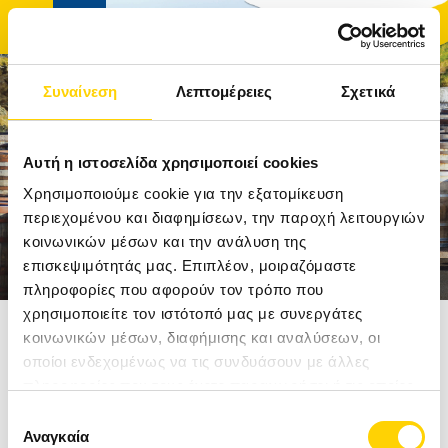
Συναίνεση
Λεπτομέρειες
Σχετικά
ΑΡΧΙΚΉ
Αυτή η ιστοσελίδα χρησιμοποιεί cookies
ΤΑΞΊΔΙΑ
Χρησιμοποιούμε cookie για την εξατομίκευση
περιεχομένου και διαφημίσεων, την παροχή λειτουργιών
κοινωνικών μέσων και την ανάλυση της
ΑΚΤΟΠΛΟΪΚΆ ΕΙΣΙΤΉΡΙΑ
επισκεψιμότητάς μας. Επιπλέον, μοιραζόμαστε
πληροφορίες που αφορούν τον τρόπο που
ΚΡΟΥΑΖΙΕΡΕΣ
χρησιμοποιείτε τον ιστότοπό μας με συνεργάτες
Αρχική
Ταξίδια
Δυτική Ευρώπη
Ηνωμένο Βασίλειο
κοινωνικών μέσων, διαφήμισης και αναλύσεων, οι
ΞΕΝΟΔΟΧΕΊΑ
οποίοι ενδεχομένως να τις συνδυάσουν με άλλες
ΣΚΩΤΙΑ
πληροφορίες που τους έχετε παραχωρήσει ή τις οποίες
ΠΡΟΟΡΙΣΜΟΊ
έχουν συλλέξει σε σχέση με την από μέρους σας χρήση
ΑΠΟ 2200€
Επιλογή
των υπηρεσιών τους.
Αναγκαία
συγκατάθεσης