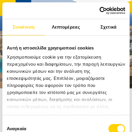
Συναίνεση
Λεπτομέρειες
Σχετικά
ΑΡΧΙΚΉ
Αυτή η ιστοσελίδα χρησιμοποιεί cookies
ΤΑΞΊΔΙΑ
Χρησιμοποιούμε cookie για την εξατομίκευση
περιεχομένου και διαφημίσεων, την παροχή λειτουργιών
κοινωνικών μέσων και την ανάλυση της
ΑΚΤΟΠΛΟΪΚΆ ΕΙΣΙΤΉΡΙΑ
επισκεψιμότητάς μας. Επιπλέον, μοιραζόμαστε
πληροφορίες που αφορούν τον τρόπο που
ΚΡΟΥΑΖΙΕΡΕΣ
χρησιμοποιείτε τον ιστότοπό μας με συνεργάτες
Αρχική
Ταξίδια
Δωδεκάνησα
Ρόδος
κοινωνικών μέσων, διαφήμισης και αναλύσεων, οι
ΞΕΝΟΔΟΧΕΊΑ
οποίοι ενδεχομένως να τις συνδυάσουν με άλλες
ΡΟΔΟΣ
πληροφορίες που τους έχετε παραχωρήσει ή τις οποίες
ΠΡΟΟΡΙΣΜΟΊ
έχουν συλλέξει σε σχέση με την από μέρους σας χρήση
ΑΠΟ 560€
Επιλογή
των υπηρεσιών τους.
Αναγκαία
συγκατάθεσης