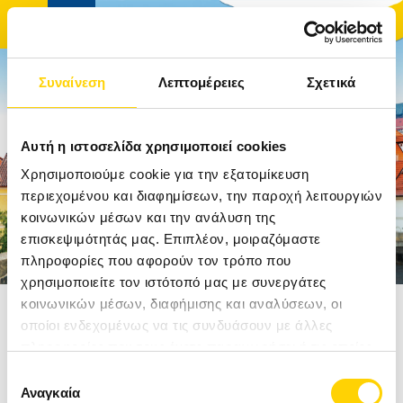
Συναίνεση
Λεπτομέρειες
Σχετικά
ΑΡΧΙΚΉ
Αυτή η ιστοσελίδα χρησιμοποιεί cookies
ΤΑΞΊΔΙΑ
Χρησιμοποιούμε cookie για την εξατομίκευση
περιεχομένου και διαφημίσεων, την παροχή λειτουργιών
κοινωνικών μέσων και την ανάλυση της
ΑΚΤΟΠΛΟΪΚΆ ΕΙΣΙΤΉΡΙΑ
επισκεψιμότητάς μας. Επιπλέον, μοιραζόμαστε
πληροφορίες που αφορούν τον τρόπο που
ΚΡΟΥΑΖΙΕΡΕΣ
χρησιμοποιείτε τον ιστότοπό μας με συνεργάτες
Αρχική
Ταξίδια
Κεντρική Ευρώπη
Τσεχία
κοινωνικών μέσων, διαφήμισης και αναλύσεων, οι
ΞΕΝΟΔΟΧΕΊΑ
οποίοι ενδεχομένως να τις συνδυάσουν με άλλες
ΠΡΑΓΑ
πληροφορίες που τους έχετε παραχωρήσει ή τις οποίες
ΠΡΟΟΡΙΣΜΟΊ
έχουν συλλέξει σε σχέση με την από μέρους σας χρήση
Επιλογή
ΑΠΟ 950€
των υπηρεσιών τους.
Αναγκαία
συγκατάθεσης