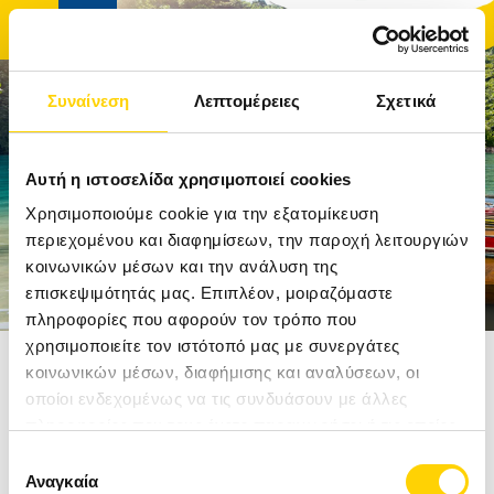
Συναίνεση
Λεπτομέρειες
Σχετικά
ΑΡΧΙΚΉ
Αυτή η ιστοσελίδα χρησιμοποιεί cookies
ΤΑΞΊΔΙΑ
Χρησιμοποιούμε cookie για την εξατομίκευση
περιεχομένου και διαφημίσεων, την παροχή λειτουργιών
κοινωνικών μέσων και την ανάλυση της
ΑΚΤΟΠΛΟΪΚΆ ΕΙΣΙΤΉΡΙΑ
επισκεψιμότητάς μας. Επιπλέον, μοιραζόμαστε
πληροφορίες που αφορούν τον τρόπο που
ΚΡΟΥΑΖΙΕΡΕΣ
χρησιμοποιείτε τον ιστότοπό μας με συνεργάτες
Αρχική
Ταξίδια
Καραϊβική
Τζαμάϊκα
κοινωνικών μέσων, διαφήμισης και αναλύσεων, οι
ΞΕΝΟΔΟΧΕΊΑ
οποίοι ενδεχομένως να τις συνδυάσουν με άλλες
ΤΖΑΜΑΪΚΑ
πληροφορίες που τους έχετε παραχωρήσει ή τις οποίες
ΠΡΟΟΡΙΣΜΟΊ
έχουν συλλέξει σε σχέση με την από μέρους σας χρήση
ΑΠΟ 1389€
Επιλογή
των υπηρεσιών τους.
Αναγκαία
συγκατάθεσης