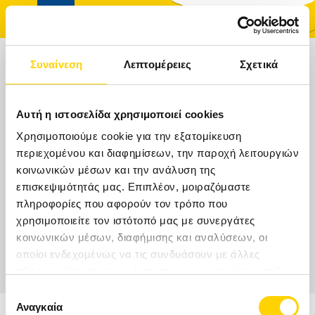
Συναίνεση
Λεπτομέρειες
Σχετικά
ΠΟΥ ΘΕΛΕΤΕ ΝΑ ΤΑΞΙΔΕΨΕΤΕ;
ΑΡΧΙΚΉ
Αυτή η ιστοσελίδα χρησιμοποιεί cookies
ΤΑΞΊΔΙΑ
Χρησιμοποιούμε cookie για την εξατομίκευση
Ημερομηνίες
περιεχομένου και διαφημίσεων, την παροχή λειτουργιών
κοινωνικών μέσων και την ανάλυση της
ΑΚΤΟΠΛΟΪΚΆ ΕΙΣΙΤΉΡΙΑ
επισκεψιμότητάς μας. Επιπλέον, μοιραζόμαστε
Δωμάτια
Ενήλικες
Παιδιά
Δωμάτια/
Ενήλικες/
Παιδιά
πληροφορίες που αφορούν τον τρόπο που
ΚΡΟΥΑΖΙΕΡΕΣ
χρησιμοποιείτε τον ιστότοπό μας με συνεργάτες
κοινωνικών μέσων, διαφήμισης και αναλύσεων, οι
ΞΕΝΟΔΟΧΕΊΑ
οποίοι ενδεχομένως να τις συνδυάσουν με άλλες
πληροφορίες που τους έχετε παραχωρήσει ή τις οποίες
ΠΡΟΟΡΙΣΜΟΊ
έχουν συλλέξει σε σχέση με την από μέρους σας χρήση
Επιλογή
των υπηρεσιών τους.
Αναγκαία
συγκατάθεσης