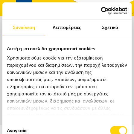
Συναίνεση
Λεπτομέρειες
Σχετικά
ΠΟΥ ΘΕΛΕΤΕ ΝΑ ΤΑΞΙΔΕΨΕΤΕ;
ΑΡΧΙΚΉ
Αυτή η ιστοσελίδα χρησιμοποιεί cookies
ΤΑΞΊΔΙΑ
Χρησιμοποιούμε cookie για την εξατομίκευση
Ημερομηνίες
περιεχομένου και διαφημίσεων, την παροχή λειτουργιών
κοινωνικών μέσων και την ανάλυση της
ΑΚΤΟΠΛΟΪΚΆ ΕΙΣΙΤΉΡΙΑ
επισκεψιμότητάς μας. Επιπλέον, μοιραζόμαστε
Δωμάτια
Ενήλικες
Παιδιά
Δωμάτια/
Ενήλικες/
Παιδιά
πληροφορίες που αφορούν τον τρόπο που
ΚΡΟΥΑΖΙΕΡΕΣ
χρησιμοποιείτε τον ιστότοπό μας με συνεργάτες
κοινωνικών μέσων, διαφήμισης και αναλύσεων, οι
ΞΕΝΟΔΟΧΕΊΑ
οποίοι ενδεχομένως να τις συνδυάσουν με άλλες
πληροφορίες που τους έχετε παραχωρήσει ή τις οποίες
ΠΡΟΟΡΙΣΜΟΊ
έχουν συλλέξει σε σχέση με την από μέρους σας χρήση
Επιλογή
των υπηρεσιών τους.
Αναγκαία
συγκατάθεσης