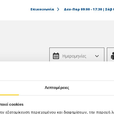
Επικοινωνία
Δευ-Παρ 09:00 - 17:30 | Σάβ 0
Ημερομηνίες
 ΞΕΝΟΔΟΧΕΙΑ
Λεπτομέρειες
 πακέτα All Inclusive σε επιλεγμένα ξενοδοχεία στους πιο ό
α, εύκολα και με ασφάλεια!
οιεί cookies
την εξατομίκευση περιεχομένου και διαφημίσεων, την παροχή 