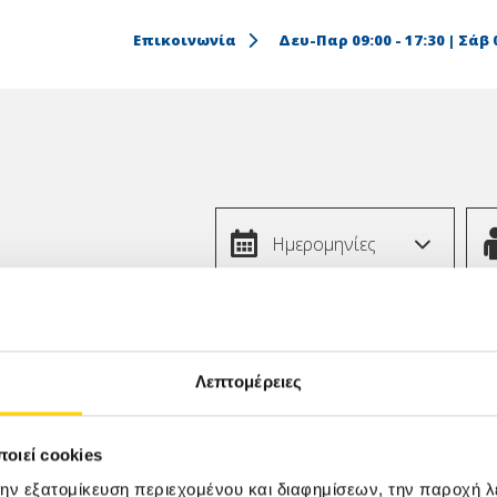
Επικοινωνία
Δευ-Παρ 09:00 - 17:30 | Σάβ 0
Ημερομηνίες
 ΞΕΝΟΔΟΧΕΙΑ
Λεπτομέρειες
 πακέτα All Inclusive σε επιλεγμένα ξενοδοχεία στους πιο ό
α, εύκολα και με ασφάλεια!
οιεί cookies
την εξατομίκευση περιεχομένου και διαφημίσεων, την παροχή 