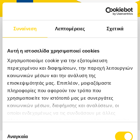
Συναίνεση
Λεπτομέρειες
Σχετικά
ΠΟΥ ΘΕΛΕΤΕ ΝΑ ΤΑΞΙΔΕΨΕΤΕ;
ΑΡΧΙΚΉ
Αυτή η ιστοσελίδα χρησιμοποιεί cookies
ΤΑΞΊΔΙΑ
Χρησιμοποιούμε cookie για την εξατομίκευση
Ημερομηνίες
περιεχομένου και διαφημίσεων, την παροχή λειτουργιών
κοινωνικών μέσων και την ανάλυση της
ΑΚΤΟΠΛΟΪΚΆ ΕΙΣΙΤΉΡΙΑ
επισκεψιμότητάς μας. Επιπλέον, μοιραζόμαστε
Δωμάτια
Ενήλικες
Παιδιά
Δωμάτια/
Ενήλικες/
Παιδιά
πληροφορίες που αφορούν τον τρόπο που
ΚΡΟΥΑΖΙΕΡΕΣ
χρησιμοποιείτε τον ιστότοπό μας με συνεργάτες
κοινωνικών μέσων, διαφήμισης και αναλύσεων, οι
ΞΕΝΟΔΟΧΕΊΑ
οποίοι ενδεχομένως να τις συνδυάσουν με άλλες
πληροφορίες που τους έχετε παραχωρήσει ή τις οποίες
ΠΡΟΟΡΙΣΜΟΊ
έχουν συλλέξει σε σχέση με την από μέρους σας χρήση
Επιλογή
των υπηρεσιών τους.
Αναγκαία
συγκατάθεσης