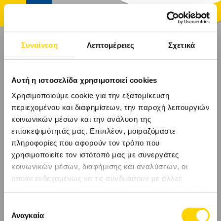
Συναίνεση
Λεπτομέρειες
Σχετικά
ΑΡΧΙΚΉ
Αυτή η ιστοσελίδα χρησιμοποιεί cookies
ΤΑΞΊΔΙΑ
Χρησιμοποιούμε cookie για την εξατομίκευση
περιεχομένου και διαφημίσεων, την παροχή λειτουργιών
κοινωνικών μέσων και την ανάλυση της
ΑΚΤΟΠΛΟΪΚΆ ΕΙΣΙΤΉΡΙΑ
επισκεψιμότητάς μας. Επιπλέον, μοιραζόμαστε
πληροφορίες που αφορούν τον τρόπο που
ΚΡΟΥΑΖΙΕΡΕΣ
χρησιμοποιείτε τον ιστότοπό μας με συνεργάτες
κοινωνικών μέσων, διαφήμισης και αναλύσεων, οι
ΞΕΝΟΔΟΧΕΊΑ
οποίοι ενδεχομένως να τις συνδυάσουν με άλλες
πληροφορίες που τους έχετε παραχωρήσει ή τις οποίες
ΠΡΟΟΡΙΣΜΟΊ
έχουν συλλέξει σε σχέση με την από μέρους σας χρήση
Επιλογή
των υπηρεσιών τους.
Αναγκαία
συγκατάθεσης